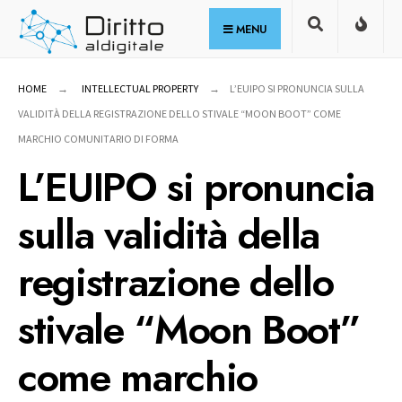
for:
Skip
MENU
to
content
HOME
INTELLECTUAL PROPERTY
L’EUIPO SI PRONUNCIA SULLA
VALIDITÀ DELLA REGISTRAZIONE DELLO STIVALE “MOON BOOT” COME
MARCHIO COMUNITARIO DI FORMA
L’EUIPO si pronuncia
sulla validità della
registrazione dello
stivale “Moon Boot”
come marchio