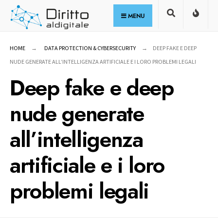
for:
Skip
MENU
to
content
HOME
DATA PROTECTION & CYBERSECURITY
DEEP FAKE E DEEP
NUDE GENERATE ALL’INTELLIGENZA ARTIFICIALE E I LORO PROBLEMI LEGALI
Deep fake e deep
nude generate
all’intelligenza
artificiale e i loro
problemi legali