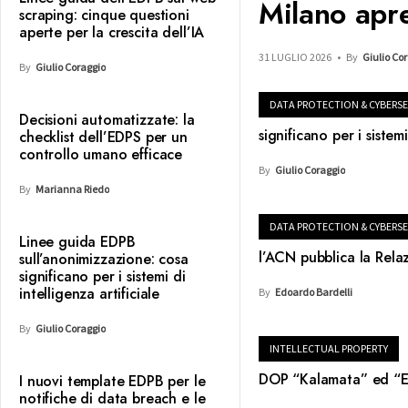
Milano apre
scraping: cinque questioni
aperte per la crescita dell’IA
31 LUGLIO 2026
•
By
Giulio Co
By
Giulio Coraggio
DATA PROTECTION & CYBERSE
Decisioni automatizzate: la
significano per i sistemi
checklist dell’EDPS per un
controllo umano efficace
By
Giulio Coraggio
By
Marianna Riedo
DATA PROTECTION & CYBERSE
Linee guida EDPB
l’ACN pubblica la Rel
sull’anonimizzazione: cosa
significano per i sistemi di
intelligenza artificiale
By
Edoardo Bardelli
By
Giulio Coraggio
INTELLECTUAL PROPERTY
DOP “Kalamata” ed “E
I nuovi template EDPB per le
notifiche di data breach e le