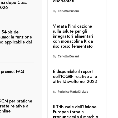
disorientati
tici dopo Cass.
2026
By
Carlotta Busani
Vietata l’indicazione
sulla salute per gli
 54-bis del
integratori alimentari
umo: la funzione
con monacolina K da
so applicabile dal
riso rosso fermentato
By
Carlotta Busani
a premio: FAQ
È disponibile il report
dell’ICQRF relativo alle
attività svolte nel 2023
By
Federico Maria Di Vizio
GCM per pratiche
rette relative a
Il Tribunale dell’Unione
online
Europea torna a
pronunciarsi sul marchio