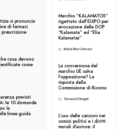
Marchio “KALAMATOS”
tizia si pronuncia
rigettato dall’EUIPO per
ine di farmaci
evocazione delle DOP
 prescrizione
“Kalamata” ed “Elia
Kalamatas”
By
Maria Rita Cormaci
 che cosa devono
identificate come
La conversione del
marchio UE salva
l’opposizione? La
risposta della
Commissione di Ricorso
parenza previsti
By
Tamara D'Angeli
’IA: le 10 domande
po la
lle linee guida
L’uso delle canzoni nei
comizi politici e i diritti
morali d’autore: il