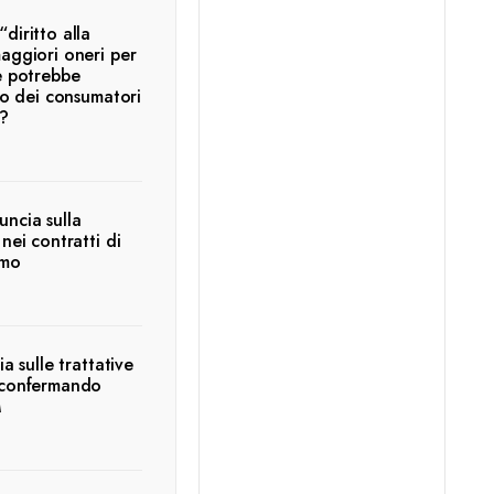
diritto alla
aggiori oneri per
e potrebbe
tto dei consumatori
i?
ncia sulla
nei contratti di
umo
ia sulle trattative
 confermando
M