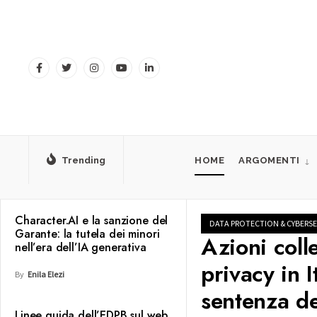
Trending
HOME
ARGOMENTI
Character.AI e la sanzione del
DATA PROTECTION & CYBERSE
Garante: la tutela dei minori
Azioni colle
nell’era dell’IA generativa
privacy in I
By
Enila Elezi
sentenza de
Linee guida dell’EDPB sul web