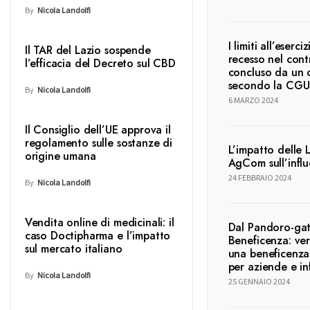
By
Nicola Landolfi
I limiti all’eserci
Il TAR del Lazio sospende
recesso nel cont
l’efficacia del Decreto sul CBD
concluso da un
secondo la CGU
By
Nicola Landolfi
6 MARZO 2024
Il Consiglio dell’UE approva il
regolamento sulle sostanze di
L’impatto delle 
origine umana
AgCom sull’infl
24 FEBBRAIO 2024
By
Nicola Landolfi
Vendita online di medicinali: il
Dal Pandoro-gat
caso Doctipharma e l’impatto
Beneficenza: ve
sul mercato italiano
una beneficenza
per aziende e in
By
Nicola Landolfi
25 GENNAIO 2024