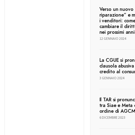
Verso un nuovo “
riparazione” e m
i venditori: com
cambiare il diri
nei prossimi ann
12 GENNAIO 2024
La CGUE si pronu
clausola abusiva 
credito al cons
3 GENNAIO 2024
Il TAR si pronunc
tra Siae e Meta
ordine di AGC
6 DICEMBRE 2023