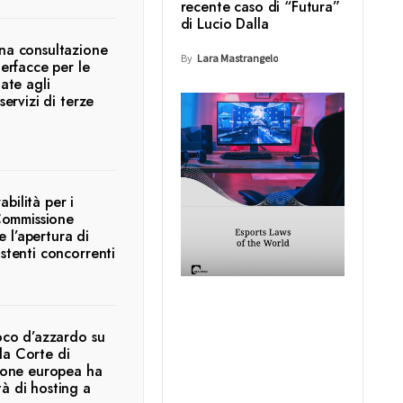
recente caso di “Futura”
di Lucio Dalla
una consultazione
By
Lara Mastrangelo
terfacce per le
nate agli
servizi di terze
bilità per i
 Commissione
 l’apertura di
istenti concorrenti
ioco d’azzardo su
la Corte di
nione europea ha
à di hosting a