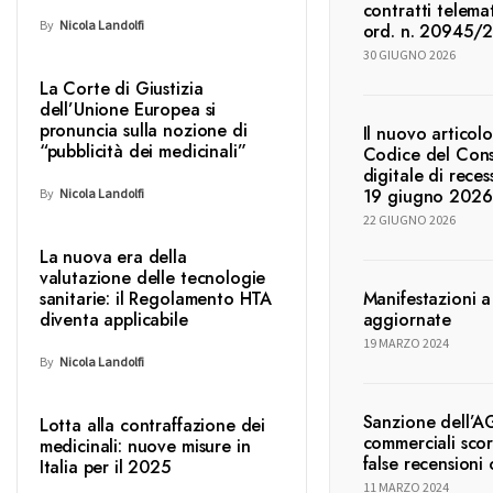
contratti telema
By
Nicola Landolfi
ord. n. 20945/
30 GIUGNO 2026
La Corte di Giustizia
dell’Unione Europea si
pronuncia sulla nozione di
Il nuovo articolo
“pubblicità dei medicinali”
Codice del Cons
digitale di reces
19 giugno 2026
By
Nicola Landolfi
22 GIUGNO 2026
La nuova era della
valutazione delle tecnologie
sanitarie: il Regolamento HTA
Manifestazioni 
diventa applicabile
aggiornate
19 MARZO 2024
By
Nicola Landolfi
Sanzione dell’A
Lotta alla contraffazione dei
commerciali scor
medicinali: nuove misure in
false recensioni 
Italia per il 2025
11 MARZO 2024