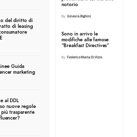
notorio
By
Ginevra Righini
zio del diritto di
ratto di leasing
 consumatore
Sono in arrivo le
E
modifiche alle famose
“Breakfast Directives”
By
Federico Maria Di Vizio
Linee Guida
uencer marketing
e al DDL
rso nuove regole
 più trasparente
fluencer?