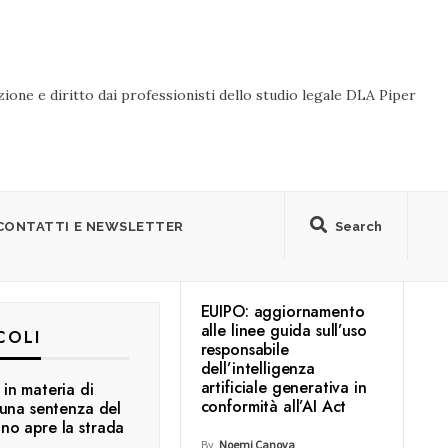
ione e diritto dai professionisti dello studio legale DLA Piper
CONTATTI E NEWSLETTER
Search
EUIPO: aggiornamento
alle linee guida sull’uso
COLI
responsabile
dell’intelligenza
artificiale generativa in
 in materia di
conformità all’AI Act
: una sentenza del
ano apre la strada
By
Noemi Canova