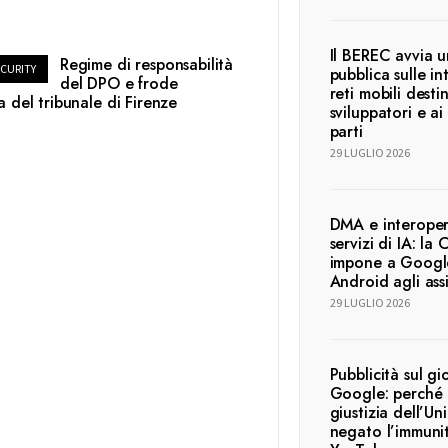
Il BEREC avvia 
Regime di responsabilità
CURITY
pubblica sulle in
del DPO e frode
reti mobili desti
a del tribunale di Firenze
sviluppatori e ai 
parti
29 LUGLIO 2026
DMA e interopera
servizi di IA: la
impone a Google
Android agli ass
29 LUGLIO 2026
Pubblicità sul g
Google: perché 
giustizia dell’U
negato l’immunit