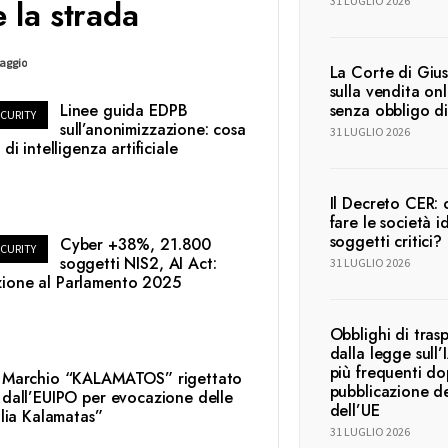
 la strada
31 LUGLIO 2026
raggio
La Corte di Gius
sulla vendita onl
Linee guida EDPB
senza obbligo di
CURITY
sull’anonimizzazione: cosa
31 LUGLIO 2026
 di intelligenza artificiale
Il Decreto CER:
fare le società 
soggetti critici?
Cyber +38%, 21.800
CURITY
soggetti NIS2, AI Act:
31 LUGLIO 2026
azione al Parlamento 2025
Obblighi di tras
dalla legge sull
più frequenti do
Marchio “KALAMATOS” rigettato
pubblicazione de
dall’EUIPO per evocazione delle
dell’UE
lia Kalamatas”
31 LUGLIO 2026