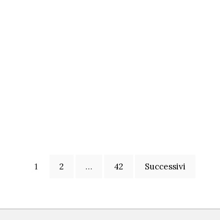
1
2
…
42
Successivi