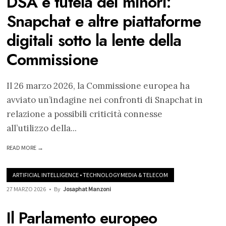
DSA e tutela dei minori:
Snapchat e altre piattaforme
digitali sotto la lente della
Commissione
Il 26 marzo 2026, la Commissione europea ha
avviato un’indagine nei confronti di Snapchat in
relazione a possibili criticità connesse
all’utilizzo della
...
READ MORE →
ARTIFICIAL INTELLIGENCE
•
TECHNOLOGY MEDIA & TELECOM
27 MARZO 2026
•
By
Josaphat Manzoni
Il Parlamento europeo