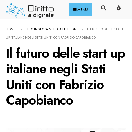
for:
Skip
MENU
to
content
HOME
TECHNOLOGY MEDIA & TELECOM
IL FUTURO DELLE START
UP ITALIANE NEGLI STATI UNITI CON FABRIZIO CAPOBIANCO
Il futuro delle start up
italiane negli Stati
Uniti con Fabrizio
Capobianco