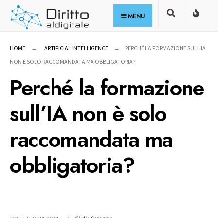
for:
Skip
MENU
to
content
HOME
ARTIFICIAL INTELLIGENCE
PERCHÉ LA FORMAZIONE SULL’IA
NON È SOLO RACCOMANDATA MA OBBLIGATORIA?
Perché la formazione
sull’IA non è solo
raccomandata ma
obbligatoria?