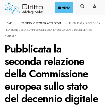
for:
Skip
MENU
to
content
HOME
TECHNOLOGY MEDIA & TELECOM
PUBBLICATA LA SECONDA
RELAZIONE DELLA COMMISSIONE EUROPEA SULLO STATO DEL DECENNIO
DIGITALE
Pubblicata la
seconda relazione
della Commissione
europea sullo stato
del decennio digitale