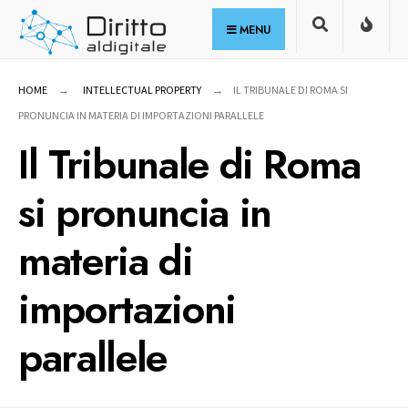
for:
Skip
MENU
to
content
HOME
INTELLECTUAL PROPERTY
IL TRIBUNALE DI ROMA SI
PRONUNCIA IN MATERIA DI IMPORTAZIONI PARALLELE
Il Tribunale di Roma
si pronuncia in
materia di
importazioni
parallele