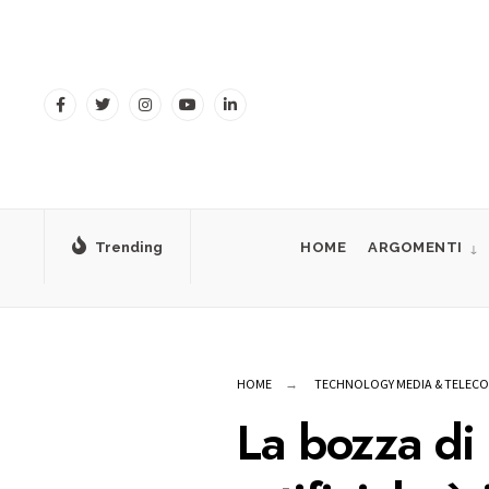
for:
Skip
to
content
Trending
HOME
ARGOMENTI
HOME
TECHNOLOGY MEDIA & TELEC
La bozza di