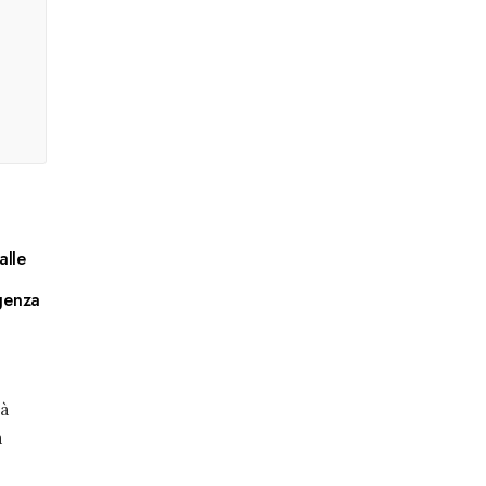
alle
igenza
tà
a