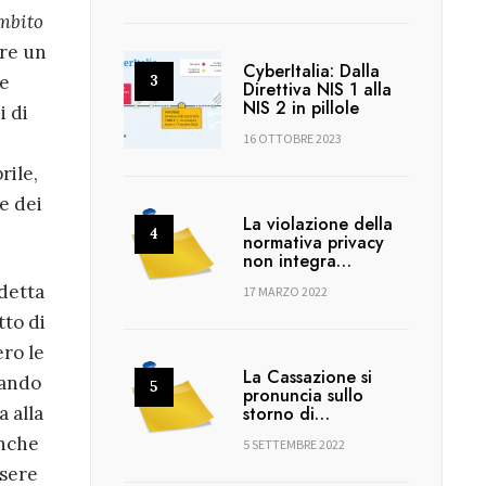
ambito
are un
CyberItalia: Dalla
le
Direttiva NIS 1 alla
NIS 2 in pillole
i di
16 OTTOBRE 2023
rile,
 e dei
La violazione della
normativa privacy
non integra…
detta
17 MARZO 2022
tto di
ero le
La Cassazione si
dando
pronuncia sullo
a alla
storno di…
anche
5 SETTEMBRE 2022
ssere