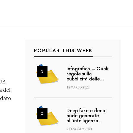
POPULAR THIS WEEK
Infografica – Quali
regole sulla
pubblicità delle…
’UE
18 MARZO 2022
a dei
 dato
Deep fake e deep
nude generate
all’intelligenza…
21 AGOSTO 2023