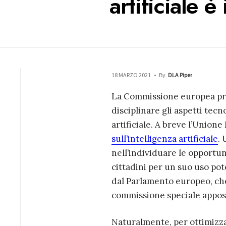
artificiale è
18 MARZO 2021
•
By
DLA Piper
La Commissione europea pre
disciplinare gli aspetti tecno
artificiale.
A breve l’Unione
sull’intelligenza artificiale
.
nell’individuare le opportunit
cittadini per un suo uso pot
dal Parlamento europeo, che 
commissione speciale appos
Naturalmente, per ottimizzare