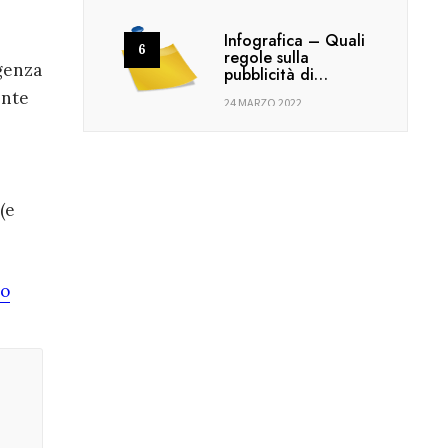
Infografica – Quali
regole sulla
igenza
pubblicità di…
ente
24 MARZO 2022
(e
eo