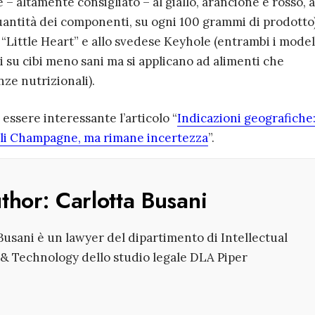
 – altamente consigliato – al giallo, arancione e rosso, 
uantità dei componenti, su ogni 100 grammi di prodotto),
“Little Heart” e allo svedese Keyhole (entrambi i model
 su cibi meno sani ma si applicano ad alimenti che
ze nutrizionali).
essere interessante l’articolo “
Indicazioni geografiche:
ali Champagne, ma rimane incertezza
”.
uthor:
Carlotta Busani
Busani è un lawyer del dipartimento di Intellectual
& Technology dello studio legale DLA Piper