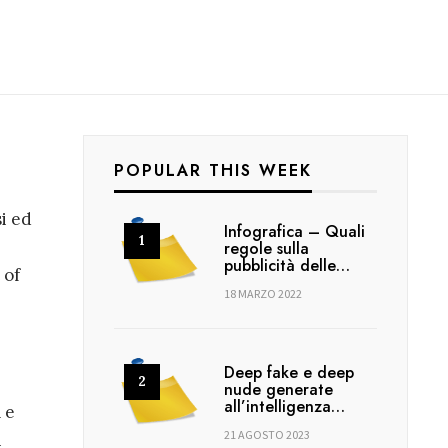
POPULAR THIS WEEK
si ed
Infografica – Quali
regole sulla
pubblicità delle…
 of
18 MARZO 2022
Deep fake e deep
nude generate
all’intelligenza…
 e
21 AGOSTO 2023
i