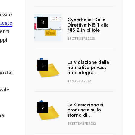
ssi o
CyberItalia: Dalla
iesto
Direttiva NIS 1 alla
NIS 2 in pillole
enti
16 OTTOBRE 2023
uppi
La violazione della
normativa privacy
non integra…
so dal
17 MARZO 2022
vale
La Cassazione si
pronuncia sullo
storno di…
na
5 SETTEMBRE 2022