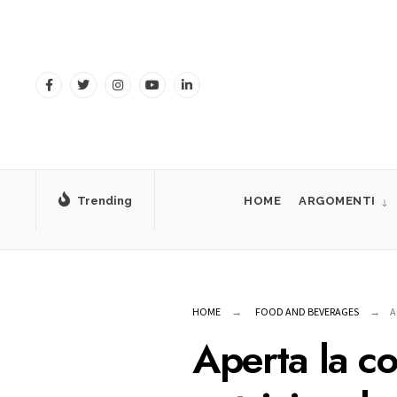
for:
Skip
to
content
Trending
HOME
ARGOMENTI
HOME
FOOD AND BEVERAGES
A
Aperta la co