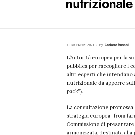
nutrizionale
10 DICEMBRE 2021
•
By
Carlotta Busani
L’Autorità europea per la s
pubblica per raccogliere i co
altri esperti che intendano 
nutrizionale da apporre sull
pack”).
La consultazione promossa da
strategia europea “from farm 
Commissione di presentare u
armonizzata, destinata alla p