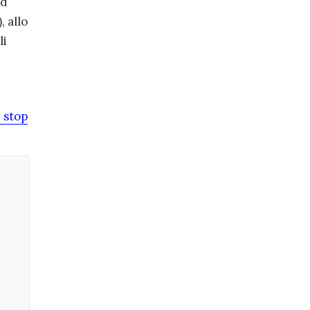
ad
 allo
li
 stop