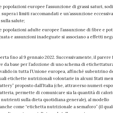
e popolazioni europee l’assunzione di grassi saturi, sodi
 supera i limiti raccomandati e un’assunzione eccessiva
 sulla salute;
e popolazioni adulte europee l’assunzione di fibre e pot
guata e assunzioni inadeguate si associano a effetti nega
rta fino al 9 gennaio 2022. Successivamente, il parere 
re da base per l’adozione di uno schema di etichettatur
 valido in tutta l’Unione europea, affinché subentrino d
ali etichette nutrizionali volontarie in alcuni Stati mem
ttery” proposto dall’Italia (che, attraverso numeri espo
atteria, permette di comunicare sia la quantità di calori
i nutrienti sulla dieta quotidiana generale), al modello
 anche come “etichetta nutrizionale a semaforo” (il qual