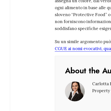
assegna un colore, dal verde
ogni alimento in base alle q
sloveno “Protective Food” o 
non forniscono informazioni
soddisfano specifiche esigen
Su un simile argomento può 
CGUE ai nomi evocativi, qu
About the A
Carlotta 
Property 