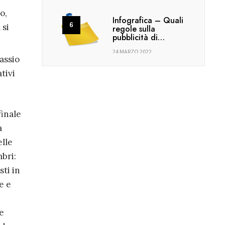
o,
Infografica – Quali
 si
regole sulla
pubblicità di…
24 MARZO 2022
assio
tivi
finale
a
elle
bri:
sti in
e e
e