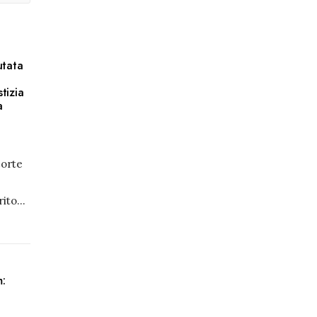
utata
tizia
a
Corte
rito
...
m: