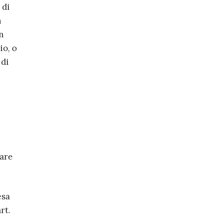
 di
n
in
io, o
 di
fare
esa
rt.