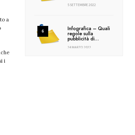
5 SETTEMBRE 2022
to a
o
Infografica – Quali
regole sulla
pubblicità di…
24 MARZO 2022
fiche
i i