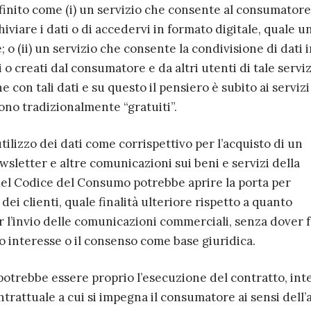
efinito come (i) un servizio che consente al consumatore
iviare i dati o di accedervi in formato digitale, quale u
; o (ii) un servizio che consente la condivisione di dati 
i o creati dal consumatore e da altri utenti di tale serviz
e con tali dati e su questo il pensiero è subito ai servizi
ono tradizionalmente “gratuiti”.
utilizzo dei dati come corrispettivo per l’acquisto di un
sletter e altre comunicazioni sui beni e servizi della
a del Codice del Consumo potrebbe aprire la porta per
ei clienti, quale finalità ulteriore rispetto a quanto
 l’invio delle comunicazioni commerciali, senza dover 
o interesse o il consenso come base giuridica.
a potrebbe essere proprio l’esecuzione del contratto, int
attuale a cui si impegna il consumatore ai sensi dell’a