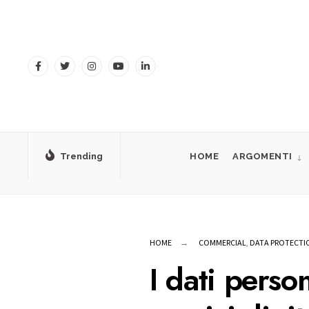
for:
Skip
to
content
Trending
HOME
ARGOMENTI
HOME
COMMERCIAL
,
DATA PROTECTIO
I dati perso