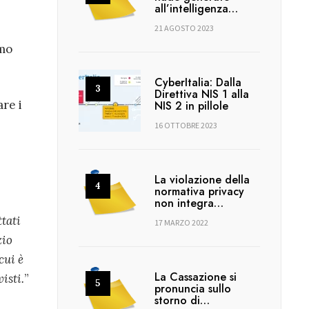
all’intelligenza…
21 AGOSTO 2023
amo
CyberItalia: Dalla
Direttiva NIS 1 alla
are i
NIS 2 in pillole
16 OTTOBRE 2023
La violazione della
normativa privacy
non integra…
ttati
17 MARZO 2022
zio
cui è
La Cassazione si
isti.
”
pronuncia sullo
storno di…