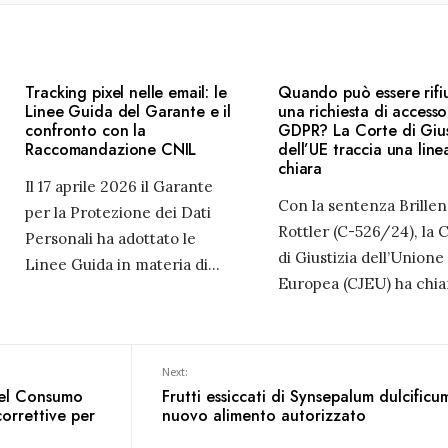
Tracking pixel nelle email: le
Quando può essere rifi
Linee Guida del Garante e il
una richiesta di accesso
confronto con la
GDPR? La Corte di Gius
Raccomandazione CNIL
dell’UE traccia una line
chiara
Il 17 aprile 2026 il Garante
Con la sentenza Brillen
per la Protezione dei Dati
Rottler (C-526/24), la 
Personali ha adottato le
di Giustizia dell’Unione
Linee Guida in materia di
...
Europea (CJEU) ha chia
Next:
del Consumo
Frutti essiccati di Synsepalum dulcificu
orrettive per
nuovo alimento autorizzato