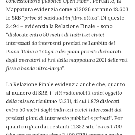
concessionario pubblico Open Fiber
”. Pertanto, la
Mappatura evidenzia come al 2026 saranno 18.603
le SRB “
prive di backhaul in fibra ottica
”. Di queste,
2.494 – evidenzia la Relazione Finale – sono
“
dislocate entro 50 metri di indirizzi civici
interessati da interventi previsti nell’ambito del
Piano ‘Italia a 1 Giga’ e dei piani privati dichiarati
dagli operatori ai fini della mappatura 2021 delle reti
fisse a banda ultra-larga
”.
La Relazione Finale evidenzia anche che, quanto
al numero di SRB, i “
siti radiomobili unici oggetto
della misura risultano 13.231, di cui 1.879 dislocati
entro 50 metri dagli indirizzi civici interessati dai
predetti piani di intervento pubblici e privati
”. Per
quanto riguarda i restanti 11.352 siti, “
circa 1.700