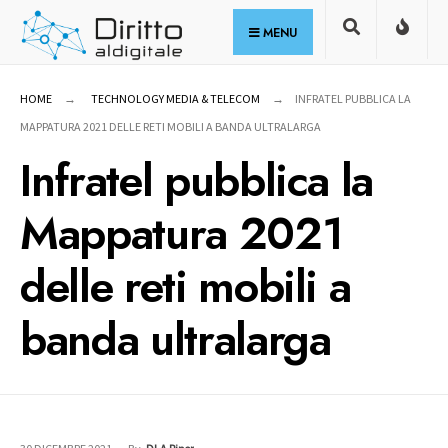
for:
Skip
MENU
to
content
HOME
TECHNOLOGY MEDIA & TELECOM
INFRATEL PUBBLICA LA
MAPPATURA 2021 DELLE RETI MOBILI A BANDA ULTRALARGA
Infratel pubblica la
Mappatura 2021
delle reti mobili a
banda ultralarga