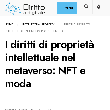
for:
Skip
MENU
to
content
HOME
INTELLECTUAL PROPERTY
I DIRITTI DI PROPRIETÀ
INTELLETTUALE NEL METAVERSO: NFT E MODA
I diritti di proprietà
intellettuale nel
metaverso: NFT e
moda