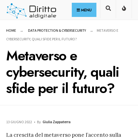
for:
Skip
MENU
to
content
HOME
DATA PROTECTION & CYBERSECURITY
METAVERSO E
CYBERSECURITY, QUALI SFIDE PER IL FUTURO?
Metaverso e
cybersecurity, quali
sfide per il futuro?
13 GIUGNO 2022
•
By
Giulia Zappaterra
La crescita del metaverso pone l’accento sulla