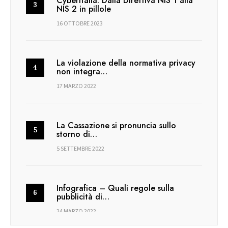
CyberItalia: Dalla Direttiva NIS 1 alla
NIS 2 in pillole
16 OTTOBRE 2023
La violazione della normativa privacy
non integra…
17 MARZO 2022
La Cassazione si pronuncia sullo
storno di…
5 SETTEMBRE 2022
Infografica – Quali regole sulla
pubblicità di…
24 MARZO 2022