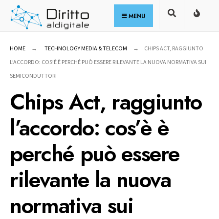
for:
Skip
MENU
to
content
HOME
TECHNOLOGY MEDIA & TELECOM
CHIPS ACT, RAGGIUNTO
L’ACCORDO: COS’È È PERCHÉ PUÒ ESSERE RILEVANTE LA NUOVA NORMATIVA SUI
SEMICONDUTTORI
Chips Act, raggiunto
l’accordo: cos’è è
perché può essere
rilevante la nuova
normativa sui