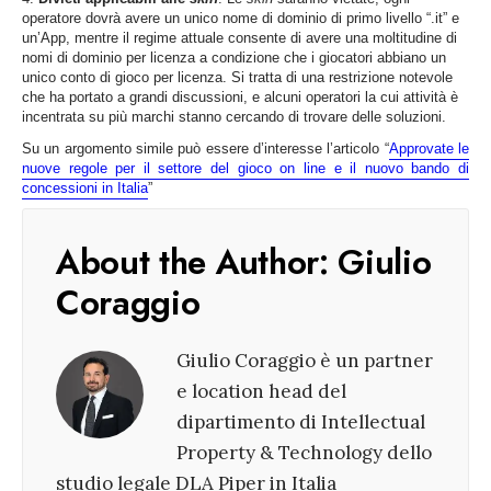
operatore dovrà avere un unico nome di dominio di primo livello “.it” e
un’App, mentre il regime attuale consente di avere una moltitudine di
nomi di dominio per licenza a condizione che i giocatori abbiano un
unico conto di gioco per licenza. Si tratta di una restrizione notevole
che ha portato a grandi discussioni, e alcuni operatori la cui attività è
incentrata su più marchi stanno cercando di trovare delle soluzioni.
Su un argomento simile può essere d’interesse l’articolo “
Approvate le
nuove regole per il settore del gioco on line e il nuovo bando di
concessioni in Italia
”
About the Author:
Giulio
Coraggio
Giulio Coraggio è un partner
e location head del
dipartimento di Intellectual
Property & Technology dello
studio legale DLA Piper in Italia