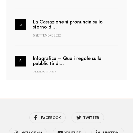
La Cassazione si pronuncia sullo
storno di…
5 SETTEMBRE 2022
Infografica – Quali regole sulla
pubblicità di…
24 MARZO 2022
FACEBOOK
TWITTER
INSTAGRAM
YOUTUBE
LINKEDIN