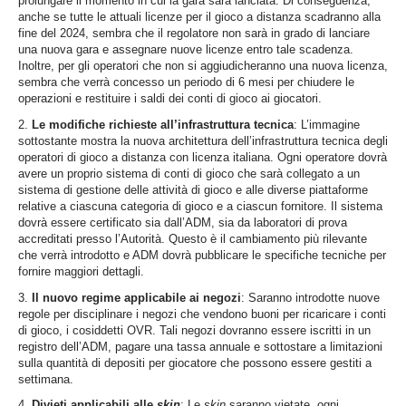
prolungare il momento in cui la gara sarà lanciata. Di conseguenza,
anche se tutte le attuali licenze per il gioco a distanza scadranno alla
fine del 2024, sembra che il regolatore non sarà in grado di lanciare
una nuova gara e assegnare nuove licenze entro tale scadenza.
Inoltre, per gli operatori che non si aggiudicheranno una nuova licenza,
sembra che verrà concesso un periodo di 6 mesi per chiudere le
operazioni e restituire i saldi dei conti di gioco ai giocatori.
2.
Le modifiche richieste all’infrastruttura tecnica
: L’immagine
sottostante mostra la nuova architettura dell’infrastruttura tecnica degli
operatori di gioco a distanza con licenza italiana. Ogni operatore dovrà
avere un proprio sistema di conti di gioco che sarà collegato a un
sistema di gestione delle attività di gioco e alle diverse piattaforme
relative a ciascuna categoria di gioco e a ciascun fornitore. Il sistema
dovrà essere certificato sia dall’ADM, sia da laboratori di prova
accreditati presso l’Autorità. Questo è il cambiamento più rilevante
che verrà introdotto e ADM dovrà pubblicare le specifiche tecniche per
fornire maggiori dettagli.
3.
Il nuovo regime applicabile ai negozi
: Saranno introdotte nuove
regole per disciplinare i negozi che vendono buoni per ricaricare i conti
di gioco, i cosiddetti OVR. Tali negozi dovranno essere iscritti in un
registro dell’ADM, pagare una tassa annuale e sottostare a limitazioni
sulla quantità di depositi per giocatore che possono essere gestiti a
settimana.
4.
Divieti applicabili alle
skin
: Le
skin
saranno vietate, ogni