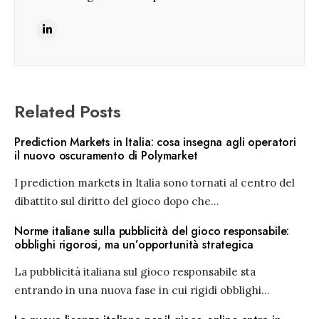
Related Posts
Prediction Markets in Italia: cosa insegna agli operatori
il nuovo oscuramento di Polymarket
I prediction markets in Italia sono tornati al centro del
dibattito sul diritto del gioco dopo che
...
Norme italiane sulla pubblicità del gioco responsabile:
obblighi rigorosi, ma un’opportunità strategica
La pubblicità italiana sul gioco responsabile sta
entrando in una nuova fase in cui rigidi obblighi
...