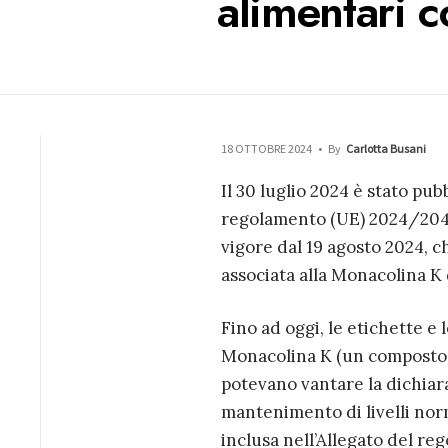
alimentari 
18 OTTOBRE 2024
•
By
Carlotta Busani
Il 30 luglio 2024 è stato pub
regolamento (UE) 2024/2041
vigore dal 19 agosto 2024, c
associata alla Monacolina K 
Fino ad oggi, le etichette e 
Monacolina K (un composto o
potevano vantare la dichiara
mantenimento di livelli nor
inclusa nell’Allegato del r