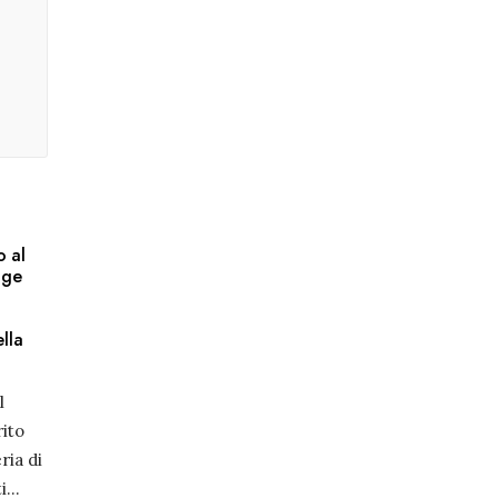
o al
gge
lla
l
ito
ria di
i
...