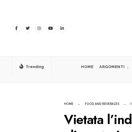
for:
Skip
to
content
Trending
HOME
ARGOMENTI
HOME
FOOD AND BEVERAGES
V
Vietata l’ind