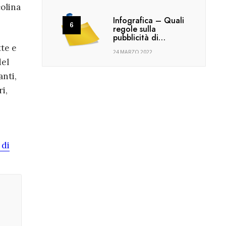
colina
Infografica – Quali
regole sulla
pubblicità di…
te e
24 MARZO 2022
del
anti,
i,
 di