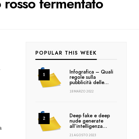
o rosso fermentato
POPULAR THIS WEEK
n
Infografica – Quali
regole sulla
pubblicità delle…
18 MARZO 2022
Deep fake e deep
nude generate
all’intelligenza…
a
21 AGOSTO 2023