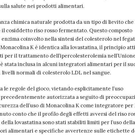
ulla salute nei prodotti alimentari.
nza chimica naturale prodotta da un tipo di lievito che
e il cosiddetto riso rosso fermentato. Questo composto
enzima coinvolto nella sintesi del colesterolo nel fegat
 Monacolina K è identica alla lovastatina, il principio att
ti per il trattamento dell’ipercolesterolemia nell’Union
è stata inclusa in alcuni integratori alimentari per il su
livelli normali di colesterolo LDL nel sangue.
 le regole del gioco, vietando esplicitamente l’uso
te precedentemente autorizzata a seguito di preoccupaz
 sicurezza dell’uso di Monacolina K come integratore per 
uto conto che il profilo degli effetti avversi del riso ro
ella lovastatina sono stati stabiliti limiti per l’uso della
ri alimentari e specifiche avvertenze sulle etichette d