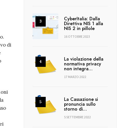
CyberItalia: Dalla
Direttiva NIS 1 alla
NIS 2 in pillole
o.
16 OTTOBRE 2023
ivo di
e
La violazione della
o
normativa privacy
non integra…
17 MARZO 2022
ioni
La Cassazione si
la
pronuncia sullo
sso
storno di…
5 SETTEMBRE 2022
ei