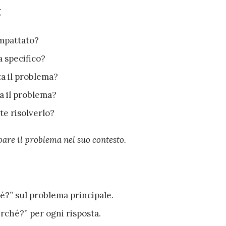
g
impattato?
a specifico?
a il problema?
a il problema?
e risolverlo?
re il problema nel suo contesto.
a
?” sul problema principale.
rché?” per ogni risposta.