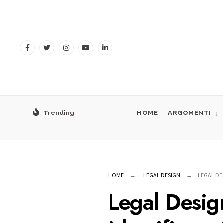
for:
Skip
to
content
Trending
HOME
ARGOMENTI
HOME
LEGAL DESIGN
LEGAL DES
Legal Desig