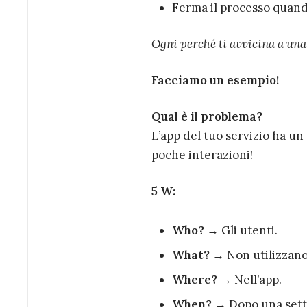
Ferma il processo quando
Ogni perché ti avvicina a un
Facciamo un esempio!
Qual è il problema?
L’app del tuo servizio ha un
poche interazioni!
5 W:
Who?
→ Gli utenti.
What?
→ Non utilizzano 
Where?
→ Nell’app.
When?
→ Dopo una sett