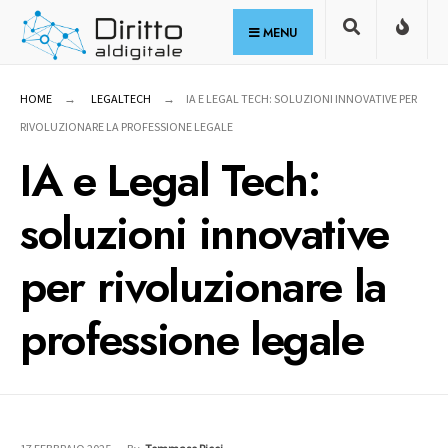
for:
Skip
MENU
to
content
HOME
LEGALTECH
IA E LEGAL TECH: SOLUZIONI INNOVATIVE PER
RIVOLUZIONARE LA PROFESSIONE LEGALE
IA e Legal Tech:
soluzioni innovative
per rivoluzionare la
professione legale