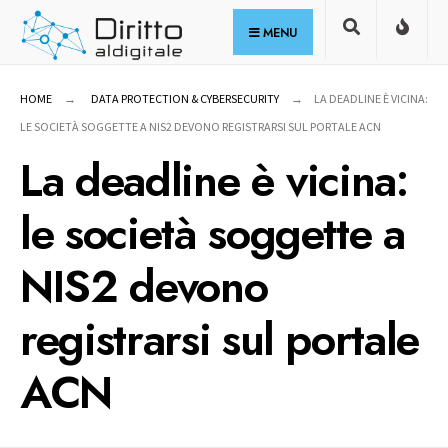
for:
Skip
MENU
to
content
HOME
DATA PROTECTION & CYBERSECURITY
LA DEADLINE È VICINA:
LE SOCIETÀ SOGGETTE A NIS2 DEVONO REGISTRARSI SUL PORTALE ACN
La deadline è vicina:
le società soggette a
NIS2 devono
registrarsi sul portale
ACN