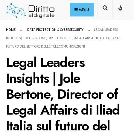
for:
Skip
MENU
to
content
HOME
DATA PROTECTION & CYBERSECURITY
LEGAL LEADERS
INSIGHTS | JOLE BERTONE, DIRECTOR OF LEGAL AFFAIRS DI ILIAD ITALIA SUL
FUTURO DEL SETTORE DELLE TELECOMUNICAZIONI
Legal Leaders
Insights | Jole
Bertone, Director of
Legal Affairs di Iliad
Italia sul futuro del