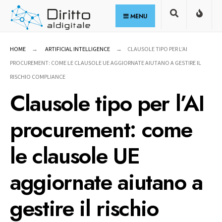
for:
Skip
MENU
to
content
HOME
ARTIFICIAL INTELLIGENCE
CLAUSOLE TIPO PER L’AI
PROCUREMENT: COME LE CLAUSOLE UE AGGIORNATE AIUTANO A GESTIRE IL
RISCHIO COMPLIANCE
Clausole tipo per l’AI
procurement: come
le clausole UE
aggiornate aiutano a
gestire il rischio