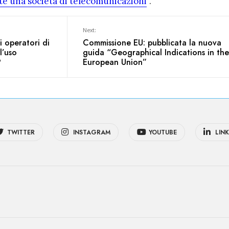
e una società di telecomunicazioni
“.
Next:
i operatori di
Commissione EU: pubblicata la nuova
l’uso
guida “Geographical Indications in the
?
European Union”
TWITTER
INSTAGRAM
YOUTUBE
LINK