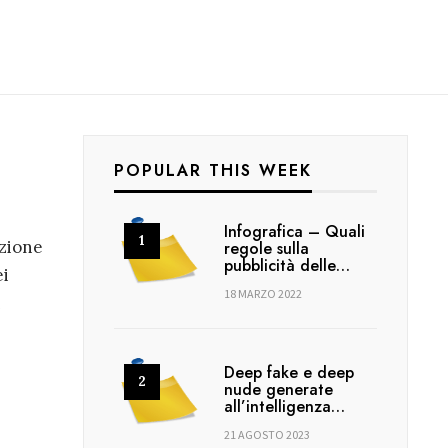
POPULAR THIS WEEK
Infografica – Quali
ezione
regole sulla
pubblicità delle…
ei
18 MARZO 2022
i
Deep fake e deep
nude generate
all’intelligenza…
21 AGOSTO 2023