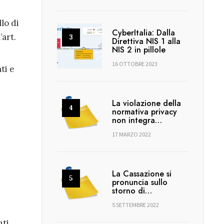
lo di
CyberItalia: Dalla
art.
Direttiva NIS 1 alla
NIS 2 in pillole
16 OTTOBRE 2023
ti e
La violazione della
normativa privacy
non integra…
17 MARZO 2022
La Cassazione si
pronuncia sullo
storno di…
5 SETTEMBRE 2022
nti