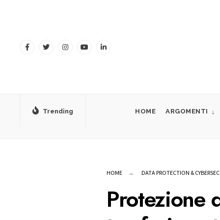
for:
Skip
to
content
Trending
HOME
ARGOMENTI
HOME
DATA PROTECTION & CYBERSEC
Protezione d