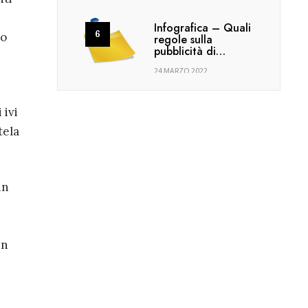
Infografica – Quali
do
regole sulla
pubblicità di…
24 MARZO 2022
 ivi
tela
in
un