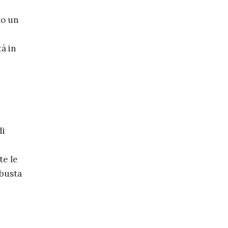
to un
tà in
di
te le
obusta