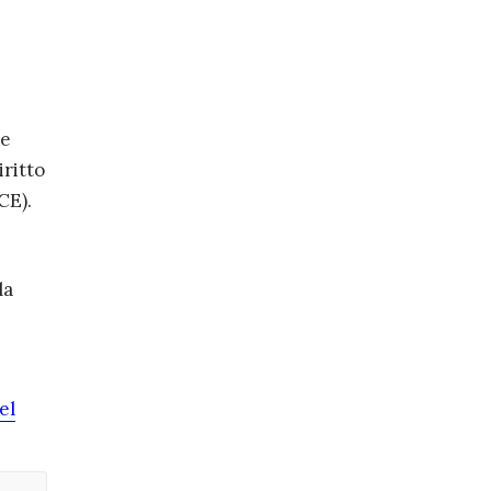
re
iritto
CE).
la
el