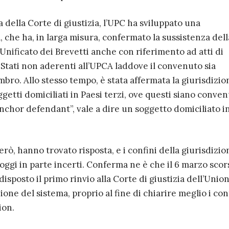
 della Corte di giustizia, l’UPC ha sviluppato una
, che ha, in larga misura, confermato la sussistenza dell
Unificato dei Brevetti anche con riferimento ad atti di
Stati non aderenti all’UPCA laddove il convenuto sia
bro. Allo stesso tempo, è stata affermata la giurisdizio
getti domiciliati in Paesi terzi, ove questi siano conven
anchor defendant”, vale a dire un soggetto domiciliato i
però, hanno trovato risposta, e i confini della giurisdizio
ggi in parte incerti. Conferma ne è che il 6 marzo scor
isposto il primo rinvio alla Corte di giustizia dell’Unio
ione del sistema, proprio al fine di chiarire meglio i co
ion.