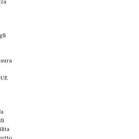
nza
gli
isura
CGUE
la
di
lita
vetto