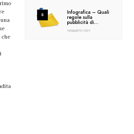
primo
re
Infografica – Quali
regole sulla
 una
pubblicità di…
ue
24 MARZO 2022
, che
E
i
adita