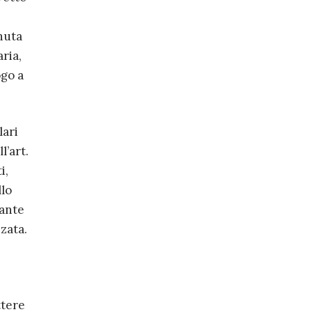
nuta
ria,
ogo a
lari
l’art.
i,
llo
iante
zata.
ttere