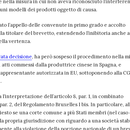
 nella misura in cui non aveva riconosciuto l’interfere
luni modelli dei prodotti oggetto di causa.
ato l’appello delle convenute in primo grado e accolto
a titolare del brevetto, estendendo l’inibitoria anche a
ella vertenza.
ata decisione
, ha però sospeso il procedimento nella m
li atti commessi dalla produttrice cinese in Spagna, e
la rappresentante autorizzata in EU, sottoponendo alla 
.
l’interpretazione dell’articolo 8, par. 1, in combinato
 par. 2, del Regolamento Bruxelles I bis. In particolare, al
iesto se una corte comune a più Stati membri (nel caso 
la propria giurisdizione con riguardo a una società stabi
mente alla violazione della porzione nazionale di un bre