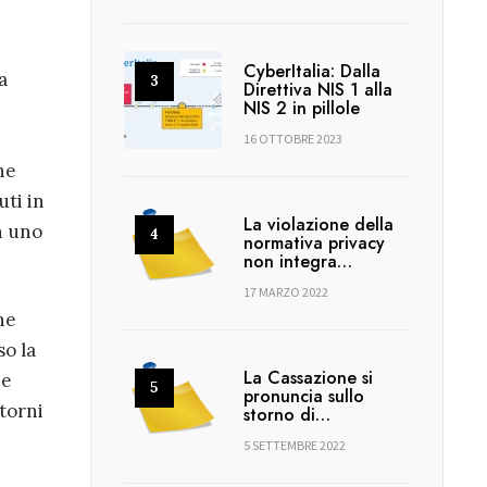
CyberItalia: Dalla
a
Direttiva NIS 1 alla
NIS 2 in pillole
16 OTTOBRE 2023
ne
uti in
La violazione della
n uno
normativa privacy
non integra…
17 MARZO 2022
ne
so la
La Cassazione si
ne
pronuncia sullo
ntorni
storno di…
5 SETTEMBRE 2022