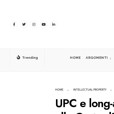
for:
Skip
to
content
Trending
HOME
ARGOMENTI
HOME
INTELLECTUAL PROPERTY
UPC e long-a