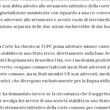
 non abbia aderito allo strumento istitutivo della corte
 giurisdizione sussistente con riguardo a una co-conve
ro aderente allo strumento e avente ruolo di intermedia
azione separata delle due azioni rischierebbe di dar lu
a Corte ha chiesto se l’UPC possa adottare misure caute
stabilito in uno Stato terzo, direttamente sulla base del
 del Regolamento Bruxelles I bis, ove i medesimi prodott
revetto, vengano commercializzati sia in Stati aderenti a
corte comune, sia in Stati membri UE non aderenti, med
ntici, che divergono esclusivamente per la lingua utiliz
te ha domandato invece se la circostanza che il soggetto
i avvalga dei servizi di una società stabilita in uno Stato
lo strumento istitutivo della corte comune per comme