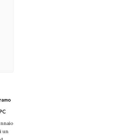
 ramo
UPC
ennaio
i un
ad