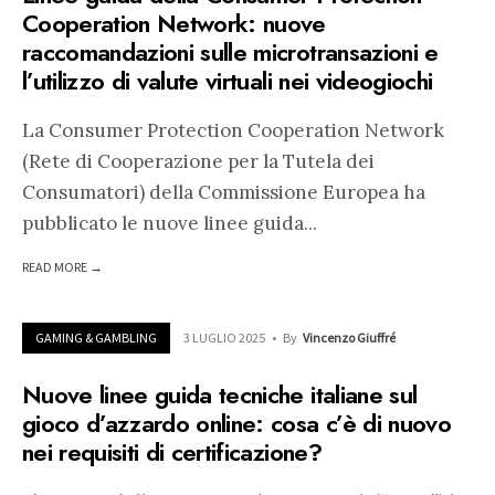
Cooperation Network: nuove
raccomandazioni sulle microtransazioni e
l’utilizzo di valute virtuali nei videogiochi
La Consumer Protection Cooperation Network
(Rete di Cooperazione per la Tutela dei
Consumatori) della Commissione Europea ha
pubblicato le nuove linee guida
...
READ MORE →
GAMING & GAMBLING
3 LUGLIO 2025
•
By
Vincenzo Giuffré
Nuove linee guida tecniche italiane sul
gioco d’azzardo online: cosa c’è di nuovo
nei requisiti di certificazione?