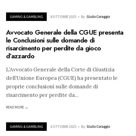
GAMING & GAMBLING
8 OTTOBRE 2025
•
By
Giulio Coraggio
Avvocato Generale della CGUE presenta
le Conclusioni sulle domande di
risarcimento per perdite da gioco
d’azzardo
L’Avvocato Generale della Corte di Giustizia
dell’Unione Europea (CGUE) ha presentato le
proprie conclusioni sulle domande di
risarcimento per perdite da
...
READ MORE →
GAMING & GAMBLING
6 OTTOBRE 2025
•
By
Giulio Coraggio