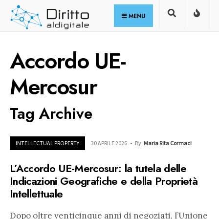
for:
Skip
MENU
to
content
Accordo UE-
Mercosur
Tag Archive
INTELLECTUAL PROPERTY
30 APRILE 2026
•
By
Maria Rita Cormaci
L’Accordo UE-Mercosur: la tutela delle
Indicazioni Geografiche e della Proprietà
Intellettuale
Dopo oltre venticinque anni di negoziati, l’Unione