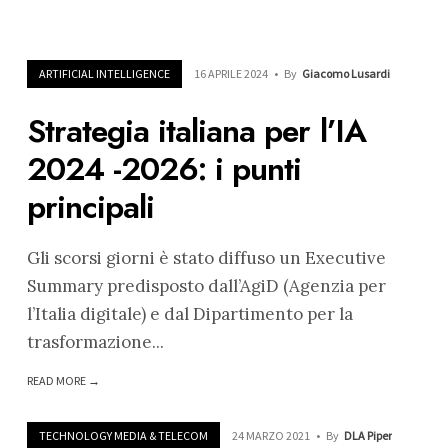
ARTIFICIAL INTELLIGENCE
16 APRILE 2024
•
By
Giacomo Lusardi
Strategia italiana per l’IA
2024 -2026: i punti
principali
Gli scorsi giorni è stato diffuso un Executive
Summary predisposto dall’AgiD (Agenzia per
l’Italia digitale) e dal Dipartimento per la
trasformazione
...
READ MORE →
TECHNOLOGY MEDIA & TELECOM
24 MARZO 2021
•
By
DLA Piper