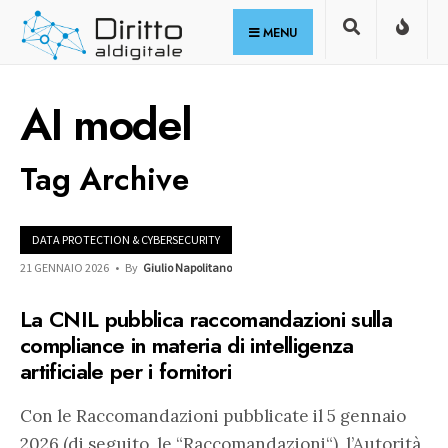
for:
Skip
MENU
to
content
AI model
Tag Archive
DATA PROTECTION & CYBERSECURITY
21 GENNAIO 2026
•
By
Giulio Napolitano
La CNIL pubblica raccomandazioni sulla
compliance in materia di intelligenza
artificiale per i fornitori
Con le Raccomandazioni pubblicate il 5 gennaio
2026 (di seguito, le “Raccomandazioni“), l’Autorità