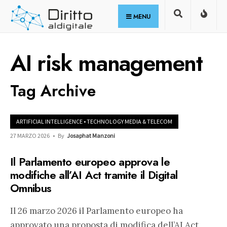
for:
Skip
MENU
to
content
AI risk management
Tag Archive
ARTIFICIAL INTELLIGENCE
•
TECHNOLOGY MEDIA & TELECOM
27 MARZO 2026
•
By
Josaphat Manzoni
Il Parlamento europeo approva le
modifiche all’AI Act tramite il Digital
Omnibus
Il 26 marzo 2026 il Parlamento europeo ha
approvato una proposta di modifica dell’AI Act