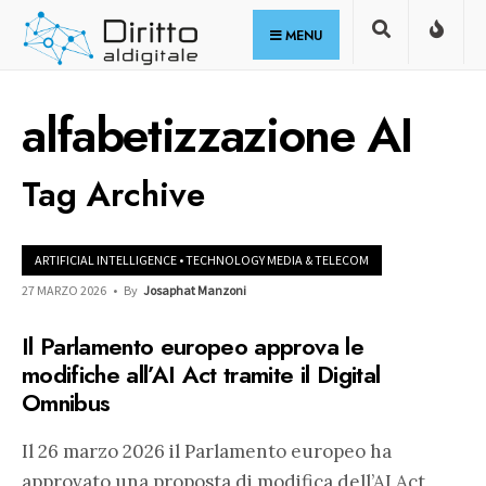
for:
Skip
MENU
to
content
alfabetizzazione AI
Tag Archive
ARTIFICIAL INTELLIGENCE
•
TECHNOLOGY MEDIA & TELECOM
27 MARZO 2026
•
By
Josaphat Manzoni
Il Parlamento europeo approva le
modifiche all’AI Act tramite il Digital
Omnibus
Il 26 marzo 2026 il Parlamento europeo ha
approvato una proposta di modifica dell’AI Act