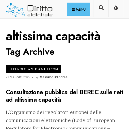
for:
Skip
MENU
to
content
altissima capacità
Tag Archive
TECHNOLOGY MEDIA & TELECOM
23 MAGGIO 2025
•
By
Massimo D'Andrea
Consultazione pubblica del BEREC sulle reti
ad altissima capacità
L’Organismo dei regolatori europei delle
comunicazioni elettroniche (Body of European
Regulators for Electronic Communications –