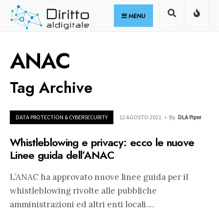
for:
Skip
MENU
to
content
ANAC
Tag Archive
DATA PROTECTION & CYBERSECURITY
12 AGOSTO 2021
•
By
DLA Piper
Whistleblowing e privacy: ecco le nuove
Linee guida dell’ANAC
L’ANAC ha approvato nuove linee guida per il
whistleblowing rivolte alle pubbliche
amministrazioni ed altri enti locali.
...