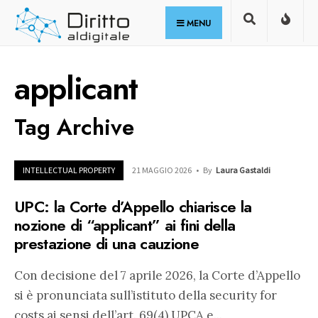
for:
Skip
MENU
to
content
applicant
Tag Archive
INTELLECTUAL PROPERTY
21 MAGGIO 2026
•
By
Laura Gastaldi
UPC: la Corte d’Appello chiarisce la
nozione di “applicant” ai fini della
prestazione di una cauzione
Con decisione del 7 aprile 2026, la Corte d’Appello
si è pronunciata sull’istituto della security for
costs ai sensi dell’art. 69(4) UPCA e
...