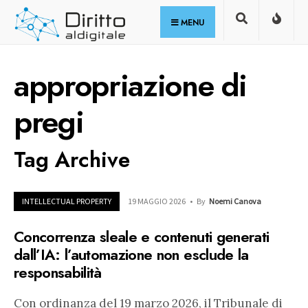
for:
Skip
MENU
to
content
appropriazione di
pregi
Tag Archive
INTELLECTUAL PROPERTY
19 MAGGIO 2026
•
By
Noemi Canova
Concorrenza sleale e contenuti generati
dall’IA: l’automazione non esclude la
responsabilità
Con ordinanza del 19 marzo 2026, il Tribunale di