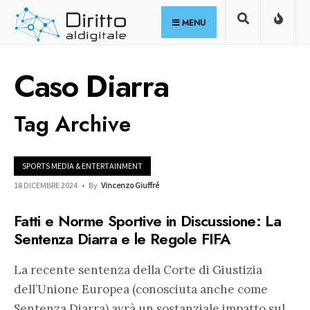
for:
Skip
MENU
to
content
Caso Diarra
Tag Archive
SPORTS MEDIA & ENTERTAINMENT
18 DICEMBRE 2024
•
By
Vincenzo Giuffré
Fatti e Norme Sportive in Discussione: La
Sentenza Diarra e le Regole FIFA
La recente sentenza della Corte di Giustizia
dell’Unione Europea (conosciuta anche come
Sentenza Diarra) avrà un sostanziale impatto sul