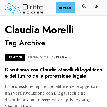
for:
Skip
MENU
to
content
Claudia Morelli
Tag Archive
LEGALTECH
1 FEBBRAIO 2021
•
By
DLA Piper
Discutiamo con Claudia Morelli di legal tech
e del futuro della professione legale
La professione legale potrebbe essere oggetto di
una vera rivoluzione con il legal tech e ne
discutiamo con un osservatore privilegiato,
Claudia Morelli.
...