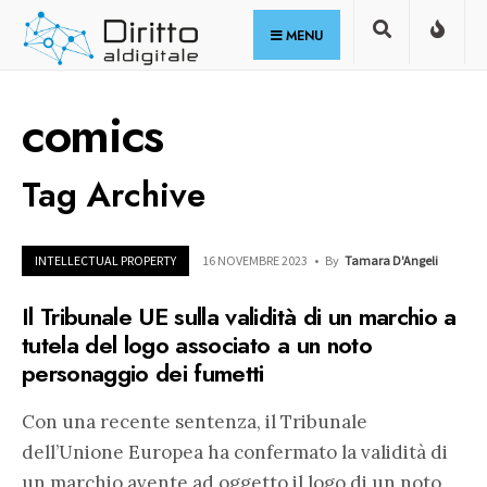
for:
Skip
MENU
to
content
comics
Tag Archive
INTELLECTUAL PROPERTY
16 NOVEMBRE 2023
•
By
Tamara D'Angeli
Il Tribunale UE sulla validità di un marchio a
tutela del logo associato a un noto
personaggio dei fumetti
Con una recente sentenza, il Tribunale
dell’Unione Europea ha confermato la validità di
un marchio avente ad oggetto il logo di un noto