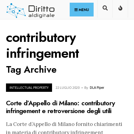
for:
Skip
MENU
to
content
contributory
infringement
Tag Archive
INTELLECTUAL PROPERTY
22 LUGLIO 2020
•
By
DLA Piper
Corte d’Appello di Milano: contributory
infringement e retroversione degli utili
La Corte d’Appello di Milano fornito chiarimenti
in materia di contributory infringement