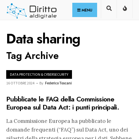
for:
Skip
MENU
to
content
Data sharing
Tag Archive
DATA PROTECTION & CYBERSECURITY
16 OTTOBRE 2024
•
By
Federico Toscani
Pubblicate le FAQ della Commissione
Europea sul Data Act: i punti principali.
La Commissione Europea ha pubblicato le
domande frequenti (“FAQ”) sul Data Act, uno dei
pilastri della strategia europea per i dati. Sebbene