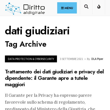
for:
Skip
MENU
to
content
dati giudiziari
Tag Archive
DATA PROTECTION & CYBERSECURITY
3 SETTEMBRE 2021
•
By
DLA Piper
Trattamento dei dati giudiziari e privacy del
dipendente: il Garante apre a tutele
maggiori
Il Garante per la Privacy ha espresso parere
favorevole sullo schema di regolamento,
predisposto dal Ministero della Giustizia, che