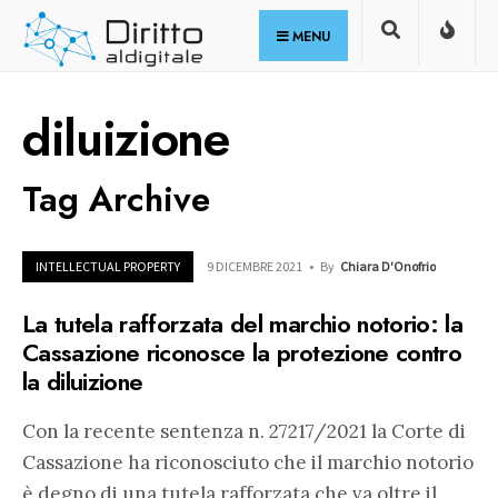
for:
Skip
MENU
to
content
diluizione
Tag Archive
INTELLECTUAL PROPERTY
9 DICEMBRE 2021
•
By
Chiara D'Onofrio
La tutela rafforzata del marchio notorio: la
Cassazione riconosce la protezione contro
la diluizione
Con la recente sentenza n. 27217/2021 la Corte di
Cassazione ha riconosciuto che il marchio notorio
è degno di una tutela rafforzata che va oltre il