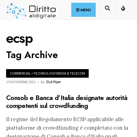
for:
Skip
MENU
to
content
ecsp
Tag Archive
COMMERCIAL
•
TECHNOLOGY MEDIA & TELECOM
15 NOVEMBRE 2022
•
By
DLA Piper
Consob e Banca d’Italia designate autorità
competenti sul crowdfunding
Il regime del Regolamento ECSP applicabile alle
piattaforme di crowdfunding è completato con la
designazione di Consob e Banca d’Italia quali