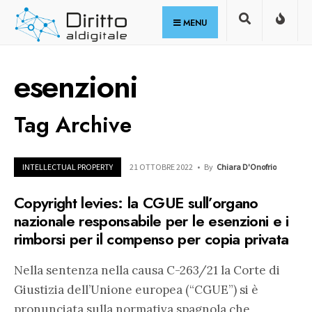
for:
Skip
MENU
to
content
esenzioni
Tag Archive
INTELLECTUAL PROPERTY
21 OTTOBRE 2022
•
By
Chiara D'Onofrio
Copyright levies: la CGUE sull’organo
nazionale responsabile per le esenzioni e i
rimborsi per il compenso per copia privata
Nella sentenza nella causa C-263/21 la Corte di
Giustizia dell’Unione europea (“CGUE”) si è
pronunciata sulla normativa spagnola che