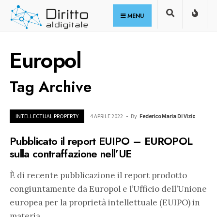
for:
Skip
MENU
to
content
Europol
Tag Archive
INTELLECTUAL PROPERTY
4 APRILE 2022
•
By
Federico Maria Di Vizio
Pubblicato il report EUIPO – EUROPOL
sulla contraffazione nell’UE
È di recente pubblicazione il report prodotto
congiuntamente da Europol e l’Ufficio dell’Unione
europea per la proprietà intellettuale (EUIPO) in
materia
...