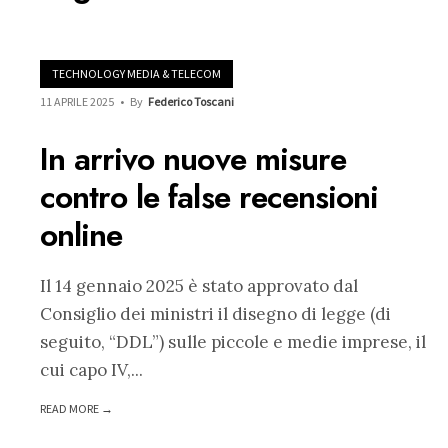
TECHNOLOGY MEDIA & TELECOM
11 APRILE 2025
•
By
Federico Toscani
In arrivo nuove misure
contro le false recensioni
online
Il 14 gennaio 2025 è stato approvato dal
Consiglio dei ministri il disegno di legge (di
seguito, “DDL”) sulle piccole e medie imprese, il
cui capo IV,
...
READ MORE →