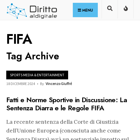
for:
Skip
MENU
to
content
FIFA
Tag Archive
SPORTS MEDIA & ENTERTAINMENT
18 DICEMBRE 2024
•
By
Vincenzo Giuffré
Fatti e Norme Sportive in Discussione: La
Sentenza Diarra e le Regole FIFA
La recente sentenza della Corte di Giustizia
dell’Unione Europea (conosciuta anche come
Sentenza Diarra) avrà un sostanziale impatto sul