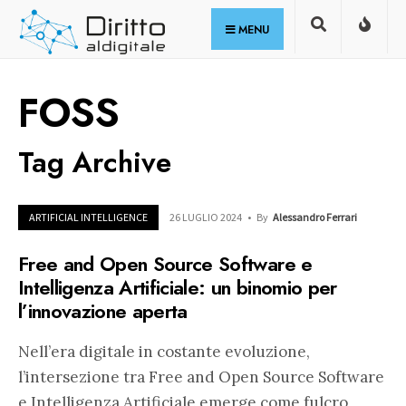
for:
Skip
MENU
to
content
FOSS
Tag Archive
ARTIFICIAL INTELLIGENCE
26 LUGLIO 2024
•
By
Alessandro Ferrari
Free and Open Source Software e
Intelligenza Artificiale: un binomio per
l’innovazione aperta
Nell’era digitale in costante evoluzione,
l’intersezione tra Free and Open Source Software
e Intelligenza Artificiale emerge come fulcro