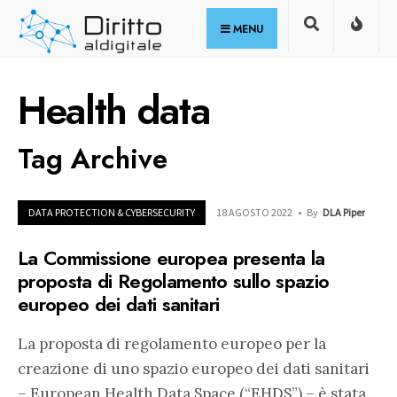
for:
Skip
MENU
to
content
Health data
Tag Archive
DATA PROTECTION & CYBERSECURITY
18 AGOSTO 2022
•
By
DLA Piper
La Commissione europea presenta la
proposta di Regolamento sullo spazio
europeo dei dati sanitari
La proposta di regolamento europeo per la
creazione di uno spazio europeo dei dati sanitari
– European Health Data Space (“EHDS”) – è stata
...