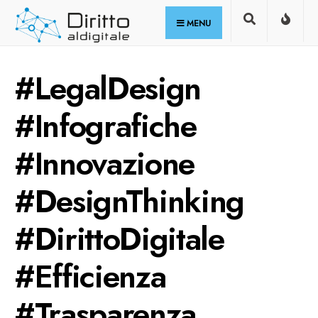
for:
Skip
MENU
to
content
#LegalDesign
#Infografiche
#Innovazione
#DesignThinking
#DirittoDigitale
#Efficienza
#Trasparenza